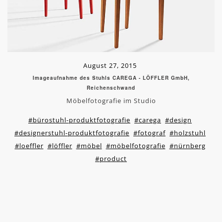
August 27, 2015
Imageaufnahme des Stuhls CAREGA - LÖFFLER GmbH,
Reichenschwand
Möbelfotografie im Studio
#bürostuhl-produktfotografie
#carega
#design
#designerstuhl-produktfotografie
#fotograf
#holzstuhl
#loeffler
#löffler
#möbel
#möbelfotografie
#nürnberg
#product