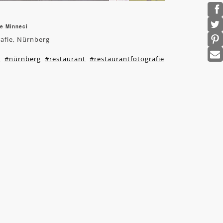
e Minneci
afie, Nürnberg
r
#nürnberg
#restaurant
#restaurantfotografie