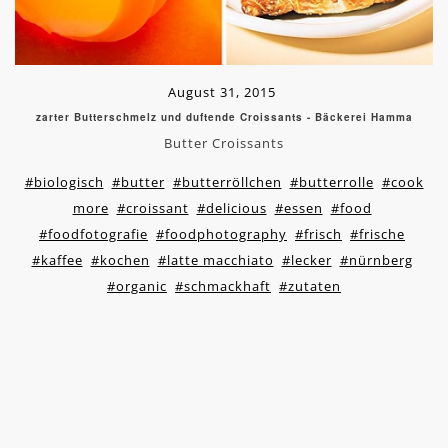
August 31, 2015
zarter Butterschmelz und duftende Croissants - Bäckerei Hamma
Butter Croissants
#biologisch
#butter
#butterröllchen
#butterrolle
#cook
more
#croissant
#delicious
#essen
#food
#foodfotografie
#foodphotography
#frisch
#frische
#kaffee
#kochen
#latte macchiato
#lecker
#nürnberg
#organic
#schmackhaft
#zutaten