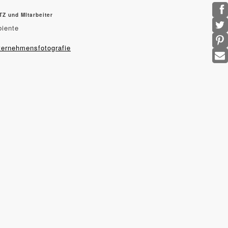
Z und MItarbeiter
biente
ternehmensfotografie