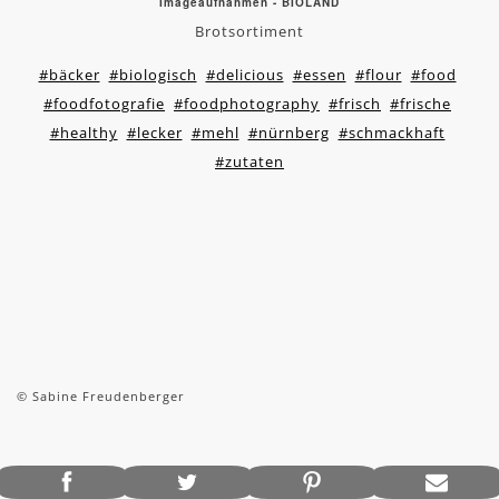
Imageaufnahmen - BIOLAND
Brotsortiment
#bäcker
#biologisch
#delicious
#essen
#flour
#food
#foodfotografie
#foodphotography
#frisch
#frische
#healthy
#lecker
#mehl
#nürnberg
#schmackhaft
#zutaten
© Sabine Freudenberger