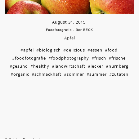
August 31, 2015
Foodfotografie - Der BECK
Äpfel
#apfel
#biologisch
#delicious
#essen
#food
#foodfotografie
#foodphotography
#frisch
#frische
#gesund
#healthy
#landwirtschaft
#lecker
#nürnberg
#organic
#schmackhaft
#sommer
#summer
#zutaten