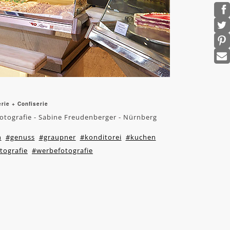
rie + Confiserie
efotografie - Sabine Freudenberger - Nürnberg
h
#genuss
#graupner
#konditorei
#kuchen
tografie
#werbefotografie