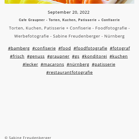
September 20, 2022
Cafe Graupner - Torten, Kuchen, Patisserie + Confiserie
Torten, Kuchen, Patisserie + Confiserie - Foodfotografie -
Werbefotografie - Sabine Freudenberger - Nürnberg
#bamberg
#confiserie
#food
#foodfotografie
#fotograf
#frisch
#genuss
#graupner
#gs
#konditorei
#kuchen
#lecker
#macarons
#nürnberg
#patisserie
#restaurantfotografie
© Sabine Freudenberger