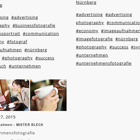
Nürnberg
g
#advertising
#advertising
sing
#advertising
photography
#communicati
aphy
#businessfotografie
#economy
#imageaufnahme
sportrait
#communication
#imagefotografie
#nürnberg
my
#fotograf
#photography
#success
#sy
aufnahmen
#nürnberg
#unternehmen
#photography
#success
#unternehmensfotografie
sch
#unternehmen
7, 2015
nahmen - MISTER BLECK
hmensfotografie