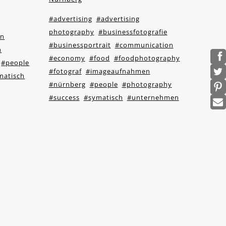
#advertising
#advertising
photography
#businessfotografie
on
#businessportrait
#communication
n
#economy
#food
#foodphotography
#people
#fotograf
#imageaufnahmen
matisch
#nürnberg
#people
#photography
#success
#symatisch
#unternehmen