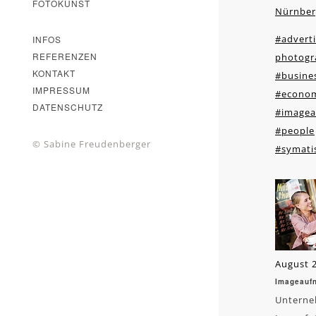
FOTOKUNST
Nürnber
#adverti
INFOS
REFERENZEN
photogr
KONTAKT
#busines
IMPRESSUM
#econo
DATENSCHUTZ
#image
#people
© Sabine Freudenberger
#symati
August 2
Imageauf
Unterne