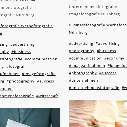
nahme - E.ON BAYERN
Unternehmensfotografie
hmensfotografie
Imagefotografie Nürnberg
tografie Nürnberg
Businessfotografie Werbefoto
fotografie Werbefotografie
Nürnberg
g
#advertising
#advertising
sing
#advertising
photography
#business
aphy
#business
#communication
#economy
sfotografie
#communication
#imageaufnahmen
#imagefot
my
#fotograf
#photography
#success
aufnahmen
#imagefotografie
#unternehmen
rg
#photography
#success
#unternehmensfotografie
#w
nehmen
ehmensfotografie
#wirtschaft