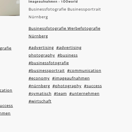
Imageaufnahmen - 1OOworld
Businessfotografie Businessportrait
Nürnberg
Businessfotografie Werbefotografie
Nürnberg
#advertising
#advertising
grafie
photography
#business
#businessfotografie
#businessportrait
#communication
#economy
#imageaufnahmen
#nürnberg
#photography
#success
cation
#symatisch
#team
#unternehmen
#wirtschaft
uccess
ehmen