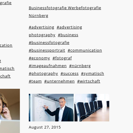
grafie
Businessfotografie Werbefotografie
Nürnberg
#advertising
#advertising
photography
#business
#businessfotografie
cation
#businessportrait
#communication
#economy
#fotograf
g
#imageaufnahmen
#nürnberg
matisch
#photography
#success
#symatisch
schaft
#team
#unternehmen
#wirtschaft
August 27, 2015