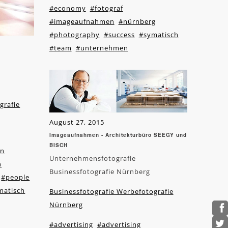
#economy
#fotograf
#imageaufnahmen
#nürnberg
#photography
#success
#symatisch
#team
#unternehmen
grafie
August 27, 2015
Imageaufnahmen - Architekturbüro SEEGY und
BISCH
on
Unternehmensfotografie
n
Businessfotografie Nürnberg
#people
matisch
Businessfotografie Werbefotografie
Nürnberg
#advertising
#advertising