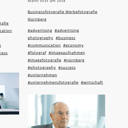
Mann sitzt am Sofa
Businessfotografie Werbefotografie
Nürnberg
rafie
#advertising
#advertising
cation
photography
#business
#communication
#economy
g
#fotograf
#imageaufnahmen
cess
#imagefotografie
#nürnberg
#photography
#success
#unternehmen
#unternehmensfotografie
#wirtschaft