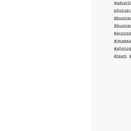
#adverti
photogr
#busines
#busines
#econo
#image
#photog
#team