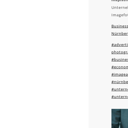
Imageauf
Unterne
Imagefo
Business
Nürnber
#adverti
photogr
#busines
#econo
#image
#nürnbe
#unter
#untern