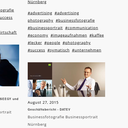
Nürnberg
ografie
#advertising
#advertising
uccess
photography
#businessfotografie
#businessportrait
#communication
irtschaft
#economy
#imageaufnahmen
#kaffee
#lecker
#people
#photography
#success
#symatisch
#unternehmen
o SEEGY und
August 27, 2015
Geschäftsbericht - DATEV
rtrait
Businessfotografie Businessportrait
Nürnberg