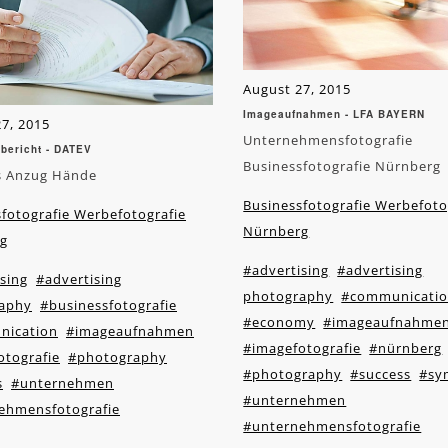
August 27, 2015
Imageaufnahmen - LFA BAYERN
7, 2015
Unternehmensfotografie
bericht - DATEV
Businessfotografie Nürnberg
s Anzug Hände
Businessfotografie Werbefoto
fotografie Werbefotografie
Nürnberg
g
#advertising
#advertising
sing
#advertising
photography
#communicati
aphy
#businessfotografie
#economy
#imageaufnahme
ication
#imageaufnahmen
#imagefotografie
#nürnberg
otografie
#photography
#photography
#success
#sy
s
#unternehmen
#unternehmen
ehmensfotografie
#unternehmensfotografie