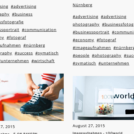
Nürnberg
sing
#advertising
aphy
#business
#advertising
#advertising
sfotografie
photography
#businessfotog
sportrait
#communication
#businessportrait
#communi
my
#fotograf
#economy
#fotograf
aufnahmen
#nürnberg
#imageaufnahmen
#nürnber
raphy
#success
#symatisch
#people
#photography
#suc
#unternehmen
#wirtschaft
#symatisch
#unternehmen
August 27, 2015
7, 2015
Imageaufnahmen - 1OOworld