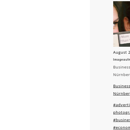
August 2
Imageauf
Business
Nürnber
Business
Nürnber
#adverti
photogr
#busines
#econo