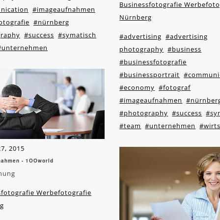
Businessfotografie Werbefoto
ication
#imageaufnahmen
Nürnberg
otografie
#nürnberg
raphy
#success
#symatisch
#advertising
#advertising
#unternehmen
photography
#business
#businessfotografie
#businessportrait
#communi
#economy
#fotograf
#imageaufnahmen
#nürnber
#photography
#success
#sy
#team
#unternehmen
#wirt
7, 2015
nahmen - 1OOworld
hung
fotografie Werbefotografie
g