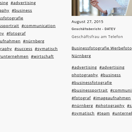
sing
#advertising
aphy
#business
sfotografie
August 27, 2015
sportrait
#communication
Geschäftsbericht - DATEV
my
#fotograf
Geschäftsfrau am Telefon
aufnahmen
#nürnberg
Businessfotografie Werbefoto
raphy
#success
#symatisch
Nürnberg
#unternehmen
#wirtschaft
#advertising
#advertising
photography
#business
#businessfotografie
#businessportrait
#communi
#fotograf
#imageaufnahmen
#nürnberg
#photography
#s
#symatisch
#team
#untern