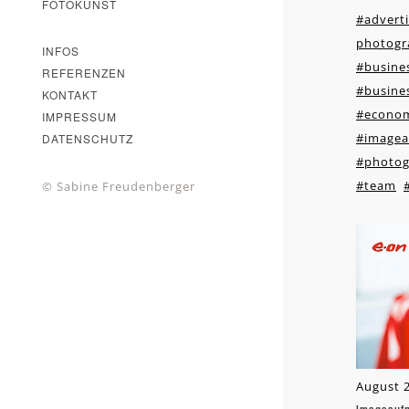
FOTOKUNST
#adverti
photogr
INFOS
#busines
REFERENZEN
#busines
KONTAKT
#econo
IMPRESSUM
#image
DATENSCHUTZ
#photog
#team
© Sabine Freudenberger
August 2