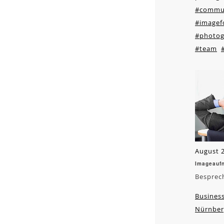
#commun
#imagef
#photog
#team
August 2
Imageauf
Besprec
Business
Nürnber