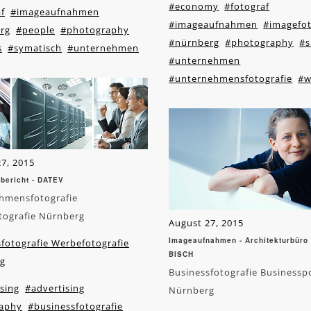
#economy
#fotograf
f
#imageaufnahmen
#imageaufnahmen
#imagefot
rg
#people
#photography
#nürnberg
#photography
#s
s
#symatisch
#unternehmen
#unternehmen
#unternehmensfotografie
#w
7, 2015
bericht - DATEV
hmensfotografie
tografie Nürnberg
August 27, 2015
Imageaufnahmen - Architekturbür
fotografie Werbefotografie
BISCH
g
Businessfotografie Businesspo
sing
#advertising
Nürnberg
aphy
#businessfotografie