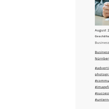
August 2
Geschäfts
Busines
Business
Nürnber
#adverti
photogr
#commun
#imagef
#succes
#untern