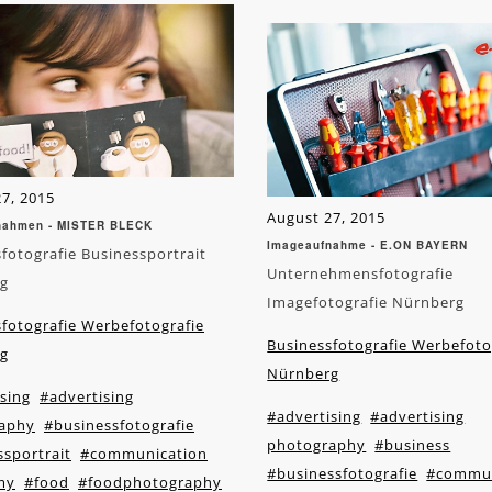
7, 2015
August 27, 2015
nahmen - MISTER BLECK
Imageaufnahme - E.ON BAYERN
fotografie Businessportrait
Unternehmensfotografie
g
Imagefotografie Nürnberg
fotografie Werbefotografie
Businessfotografie Werbefoto
g
Nürnberg
sing
#advertising
#advertising
#advertising
aphy
#businessfotografie
photography
#business
sportrait
#communication
#businessfotografie
#commun
my
#food
#foodphotography