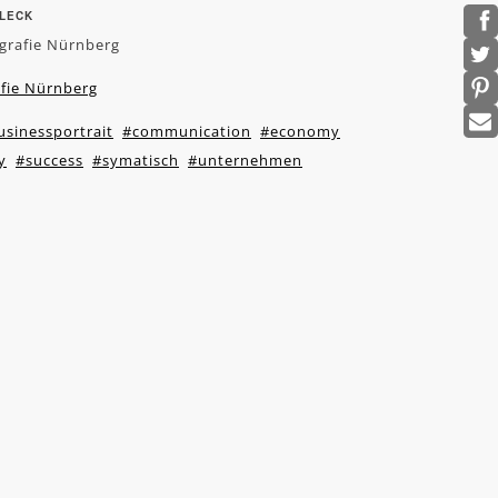
BLECK
grafie Nürnberg
afie Nürnberg
usinessportrait
#communication
#economy
y
#success
#symatisch
#unternehmen